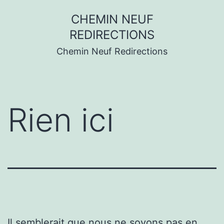
Aller
CHEMIN NEUF
au
REDIRECTIONS
contenu
Chemin Neuf Redirections
Rien ici
Il semblerait que nous ne soyons pas en